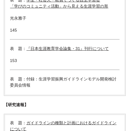
表 題：
学生・社会人・教員でつくる自主学習会
「学びのコミュニティ活動」から見える生涯学習の形
光永雅子
145
表 題：
『日本生涯教育学会論集・31』刊行について
153
表 題：付録：生涯学習振興ガイドラインモデル開発検討
委員会情報
【研究速報】
表 題：
ガイドラインの種類と計画におけるガイドライン
について