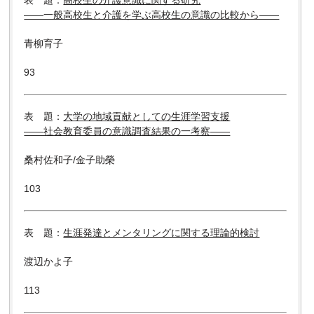
表 題：
高校生の介護意識に関する研究
――一般高校生と介護を学ぶ高校生の意識の比較から――
青柳育子
93
表 題：
大学の地域貢献としての生涯学習支援
――社会教育委員の意識調査結果の一考察――
桑村佐和子/金子助榮
103
表 題：
生涯発達とメンタリングに関する理論的検討
渡辺かよ子
113