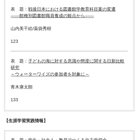
表 題：
戦後日本における図書館学教育科目案の変遷
――館種別図書館職員養成の観点から――
山内美千絵/薬袋秀樹
123
表 題：
子どもの海に対する意識や態度に関する日新比較
研究
～ウォーターワイズの参加者を対象に～
青木康太朗
133
【生涯学習実践情報】