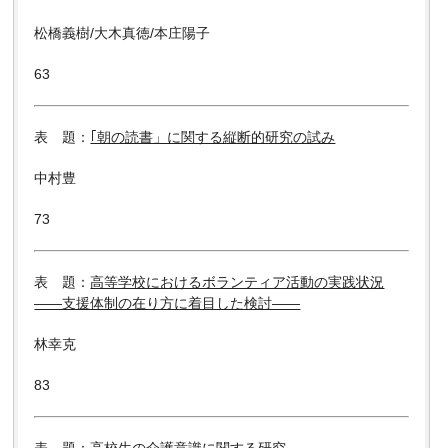
松橋義樹/大木真徳/本庄陽子
63
表 題：
｢朝の読書」に関する縦断的研究の試み
中村豊
73
表 題：
高等学校におけるボランティア活動の実践状況
――支援体制の在り方に着目した検討――
林幸克
83