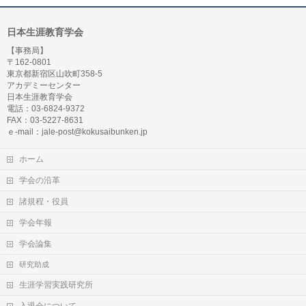
日本生涯教育学会
【事務局】
〒162-0801
東京都新宿区山吹町358-5
アカデミーセンター
日本生涯教育学会
電話：03-6824-9372
FAX：03-5227-8631
ｅ-mail：jale-post@kokusaibunken.jp
ホーム
学会の沿革
諸規程・役員
学会年報
学会論集
研究助成
生涯学習実践研究所