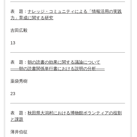
表 題：
ナレッジ・コミュニティによる「情報活用の実践
力」育成に関する研究
吉田広毅
13
表 題：
朝の読書の効果に関する議論について
――朝の読書関係単行書における説明の分析――
薬袋秀樹
23
表 題：
秋田県大潟村における博物館ボランティアの役割
と課題
薄井伯征