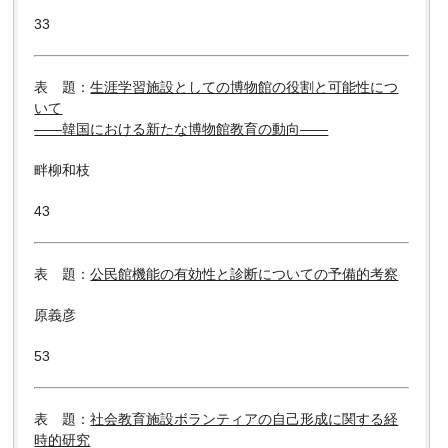
33
表 題：
生涯学習施設としての博物館の役割と可能性につ
いて
――韓国における新たな博物館教育の動向――
畔柳和枝
43
表 題：
公民館機能の有効性と診断についての予備的考察
原義彦
53
表 題：
社会教育施設ボランティアの自己形成に関する経
時的研究